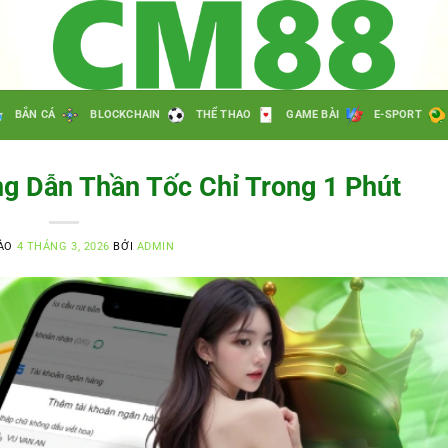
BẮN CÁ
BLOCKCHAIN
THỂ THAO
GAME BÀI
E-SPORT
g Dẫn Thần Tốc Chỉ Trong 1 Phút
VÀO
4 THÁNG 3, 2026
BỞI
ADMIN