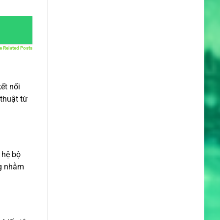
e Related Posts
ết nối
 thuật từ
 hệ bộ
ng nhằm