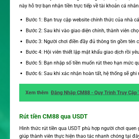
này hỗ trợ bạn nhận tiền trực tiếp về tài khoản cá nhâ
Bước 1: Bạn truy cập website chính thức của nhà cá
Bước 2: Sau khi vào giao diện chính, thành viên chọn
Bước 3: Người chơi điền đầy đủ thông tin gồm tên c
Bước 4: Hội viên thiết lập mật khẩu giao dịch rồi y
Bước 5: Bạn nhập số tiền muốn rút theo hạn mức qu
Bước 6: Sau khi xác nhận hoàn tất, hệ thống sẽ ghi 
Xem thêm
Đăng Nhập CM88 - Quy Trình Truy Cập 
Rút tiền CM88 qua USDT
Hình thức rút tiền qua USDT phù hợp người chơi quen g
giúp thành viên thực hiện thao tác nhanh chóng tại đâ