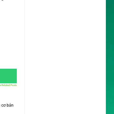
e Related Posts
c cơ bản