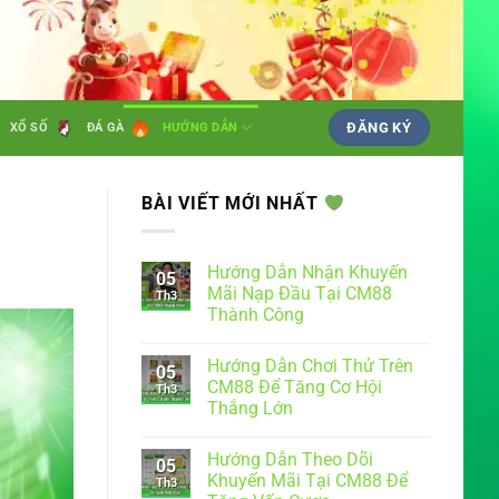
ĐĂNG KÝ
XỔ SỐ
ĐÁ GÀ
HƯỚNG DẪN
BÀI VIẾT MỚI NHẤT
Hướng Dẫn Nhận Khuyến
05
Mãi Nạp Đầu Tại CM88
Th3
Thành Công
Không
có
Hướng Dẫn Chơi Thử Trên
bình
05
luận
CM88 Để Tăng Cơ Hội
Th3
ở
Thắng Lớn
Hướng
Dẫn
Không
Nhận
có
Khuyến
Hướng Dẫn Theo Dõi
bình
05
Mãi
luận
Khuyến Mãi Tại CM88 Để
Nạp
Th3
ở
Đầu