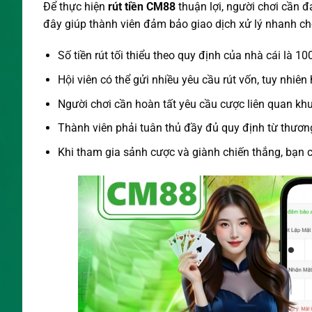
Để thực hiện
rút tiền CM88
thuận lợi, người chơi cần 
đây giúp thành viên đảm bảo giao dịch xử lý nhanh ch
Số tiền rút tối thiểu theo quy định của nhà cái là 1
Hội viên có thể gửi nhiều yêu cầu rút vốn, tuy nhiên 
Người chơi cần hoàn tất yêu cầu cược liên quan khuy
Thành viên phải tuân thủ đầy đủ quy định từ thươn
Khi tham gia sảnh cược và giành chiến thắng, bạn c