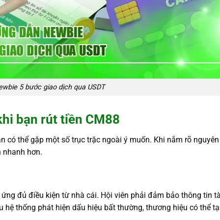
wbie 5 bước giao dịch qua USDT
khi bạn rút tiền CM88
ẫn có thể gặp một số trục trặc ngoài ý muốn. Khi nắm rõ nguyê
h nhanh hơn.
p ứng đủ điều kiện từ nhà cái. Hội viên phải đảm bảo thông tin t
u hệ thống phát hiện dấu hiệu bất thường, thương hiệu có thể t