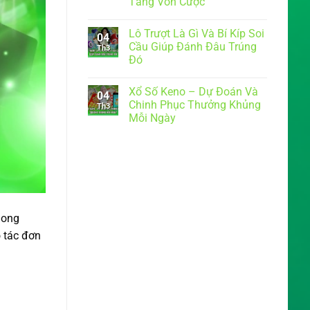
Tăng Vốn Cược
Hướng
Tại
Dẫn
CM88
Không
Chơi
Thành
có
Thử
Lô Trượt Là Gì Và Bí Kíp Soi
Công
bình
04
Trên
luận
Cầu Giúp Đánh Đâu Trúng
CM88
Th3
ở
Để
Đó
Hướng
Tăng
Dẫn
Cơ
Không
Theo
Hội
có
Dõi
Xổ Số Keno – Dự Đoán Và
Thắng
bình
04
Khuyến
Lớn
luận
Chinh Phục Thưởng Khủng
Mãi
Th3
ở
Tại
Mỗi Ngày
Lô
CM88
Trượt
Để
Không
Là
Tăng
có
Gì
Vốn
bình
Và
Cược
luận
Bí
ở
Kíp
Xổ
Soi
Số
Cầu
Keno
Giúp
–
Đánh
Dự
mong
Đâu
Đoán
Trúng
Và
o tác đơn
Đó
Chinh
Phục
Thưởng
Khủng
Mỗi
Ngày