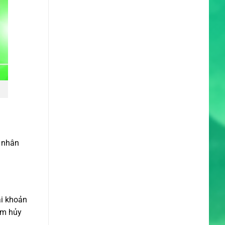
n nhân
ài khoản
ạm hủy