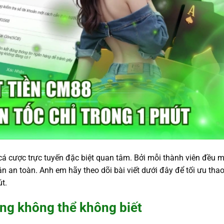
 cá cược trực tuyến đặc biệt quan tâm. Bởi mỗi thành viên đều 
 an toàn. Anh em hãy theo dõi bài viết dưới đây để tối ưu tha
t.
ông không thể không biết