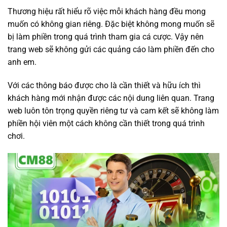
Thương hiệu rất hiểu rõ việc mỗi khách hàng đều mong
muốn có không gian riêng. Đặc biệt không mong muốn sẽ
bị làm phiền trong quá trình tham gia cá cược. Vậy nên
trang web sẽ không gửi các quảng cáo làm phiền đến cho
anh em.
Với các thông báo được cho là cần thiết và hữu ích thì
khách hàng mới nhận được các nội dung liên quan. Trang
web luôn tôn trọng quyền riêng tư
và cam kết sẽ không làm
phiền hội viên một cách không cần thiết trong quá trình
chơi.