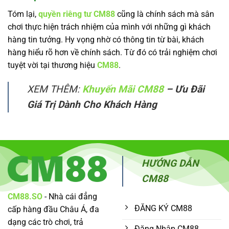
Tóm lại,
quyền riêng tư CM88
cũng là chính sách mà sân
chơi thực hiện trách nhiệm của mình với những gì khách
hàng tin tưởng. Hy vọng nhờ có thông tin từ bài, khách
hàng hiểu rõ hơn về chính sách. Từ đó có trải nghiệm chơi
tuyệt vời tại thương hiệu
CM88
.
XEM THÊM:
Khuyến Mãi CM88
– Ưu Đãi
Giá Trị Dành Cho Khách Hàng
HƯỚNG DẪN
CM88
CM88.SO
- Nhà cái đẳng
ĐĂNG KÝ CM88
cấp hàng đầu Châu Á, đa
dạng các trò chơi, trả
Đăng Nhập CM88