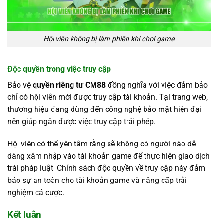
Hội viên không bị làm phiền khi chơi game
Độc quyền trong việc truy cập
Bảo vệ
quyền riêng tư CM88
đồng nghĩa với việc đảm bảo
chỉ có hội viên mới được truy cập tài khoản. Tại trang web,
thương hiệu đang dùng đến công nghệ bảo mật hiện đại
nên giúp ngăn được việc truy cập trái phép.
Hội viên có thể yên tâm rằng sẽ không có người nào dễ
dàng xâm nhập vào tài khoản game để thực hiện giao dịch
trái pháp luật. Chính sách độc quyền về truy cập này đảm
bảo sự an toàn cho tài khoản game và nâng cấp trải
nghiệm cá cược.
Kết luận