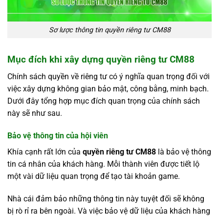
Sơ lược thông tin quyền riêng tư CM88
Mục đích khi xây dựng quyền riêng tư CM88
Chính sách quyền về riêng tư có ý nghĩa quan trọng đối với
việc xây dựng không gian bảo mật, công bằng, minh bạch.
Dưới đây tổng hợp mục đích quan trọng của chính sách
này sẽ như sau.
Bảo vệ thông tin của hội viên
Khía cạnh rất lớn của
quyền riêng tư CM88
là bảo vệ thông
tin cá nhân của khách hàng. Mỗi thành viên được tiết lộ
một vài dữ liệu quan trọng để tạo tài khoản game.
Nhà cái đảm bảo những thông tin này tuyệt đối sẽ không
bị rò rỉ ra bên ngoài. Và việc bảo vệ dữ liệu của khách hàng