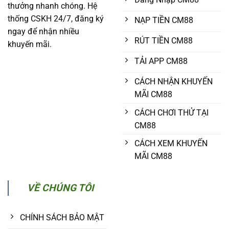
thưởng nhanh chóng. Hệ
thống CSKH 24/7, đăng ký
NẠP TIỀN CM88
ngay để nhận nhiều
RÚT TIỀN CM88
khuyến mãi.
TẢI APP CM88
CÁCH NHẬN KHUYẾN
MÃI CM88
CÁCH CHƠI THỬ TẠI
CM88
CÁCH XEM KHUYẾN
MÃI CM88
VỀ CHÚNG TÔI
CHÍNH SÁCH BẢO MẬT