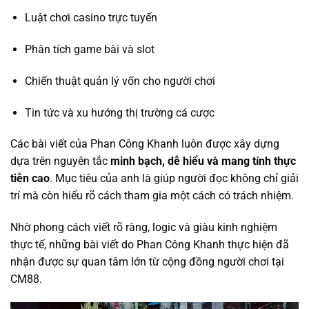
Luật chơi casino trực tuyến
Phân tích game bài và slot
Chiến thuật quản lý vốn cho người chơi
Tin tức và xu hướng thị trường cá cược
Các bài viết của Phan Công Khanh luôn được xây dựng
dựa trên nguyên tắc
minh bạch, dễ hiểu và mang tính thực
tiễn cao
. Mục tiêu của anh là giúp người đọc không chỉ giải
trí mà còn hiểu rõ cách tham gia một cách có trách nhiệm.
Nhờ phong cách viết rõ ràng, logic và giàu kinh nghiệm
thực tế, những bài viết do Phan Công Khanh thực hiện đã
nhận được sự quan tâm lớn từ cộng đồng người chơi tại
CM88.