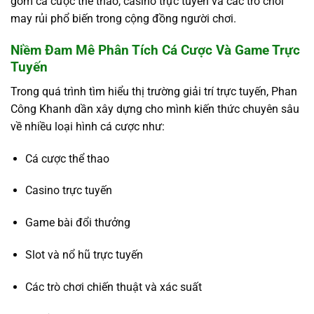
gồm cá cược thể thao, casino trực tuyến và các trò chơi
may rủi phổ biến trong cộng đồng người chơi.
Niềm Đam Mê Phân Tích Cá Cược Và Game Trực
Tuyến
Trong quá trình tìm hiểu thị trường giải trí trực tuyến, Phan
Công Khanh dần xây dựng cho mình kiến thức chuyên sâu
về nhiều loại hình cá cược như:
Cá cược thể thao
Casino trực tuyến
Game bài đổi thưởng
Slot và nổ hũ trực tuyến
Các trò chơi chiến thuật và xác suất