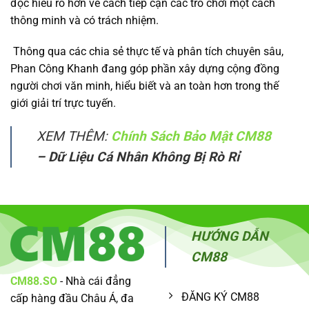
đọc hiểu rõ hơn về cách tiếp cận các trò chơi một cách
thông minh và có trách nhiệm.
Thông qua các chia sẻ thực tế và phân tích chuyên sâu,
Phan Công Khanh đang góp phần xây dựng cộng đồng
người chơi văn minh, hiểu biết và an toàn hơn trong thế
giới giải trí trực tuyến.
XEM THÊM:
Chính Sách Bảo Mật CM88
– Dữ Liệu Cá Nhân Không Bị Rò Rỉ
HƯỚNG DẪN
CM88
CM88.SO
- Nhà cái đẳng
ĐĂNG KÝ CM88
cấp hàng đầu Châu Á, đa