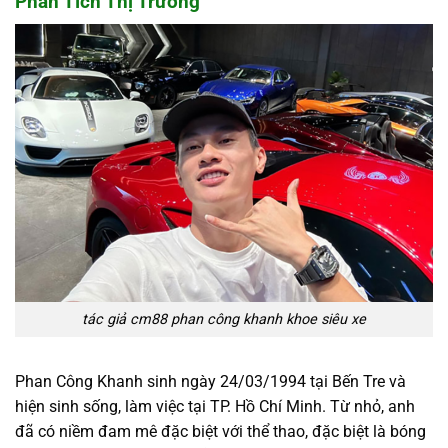
Phân Tích Thị Trường
tác giả cm88 phan công khanh khoe siêu xe
Phan Công Khanh sinh ngày 24/03/1994 tại Bến Tre và
hiện sinh sống, làm việc tại TP. Hồ Chí Minh. Từ nhỏ, anh
đã có niềm đam mê đặc biệt với thể thao, đặc biệt là bóng