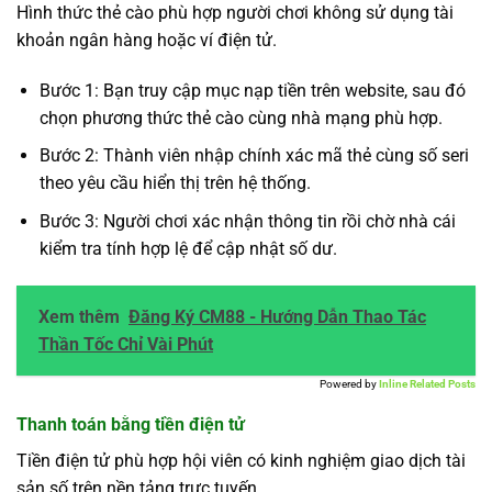
Hình thức thẻ cào phù hợp người chơi không sử dụng tài
khoản ngân hàng hoặc ví điện tử.
Bước 1: Bạn truy cập mục nạp tiền trên website, sau đó
chọn phương thức thẻ cào cùng nhà mạng phù hợp.
Bước 2: Thành viên nhập chính xác mã thẻ cùng số seri
theo yêu cầu hiển thị trên hệ thống.
Bước 3: Người chơi xác nhận thông tin rồi chờ nhà cái
kiểm tra tính hợp lệ để cập nhật số dư.
Xem thêm
Đăng Ký CM88 - Hướng Dẫn Thao Tác
Thần Tốc Chỉ Vài Phút
Powered by
Inline Related Posts
Thanh toán bằng tiền điện tử
Tiền điện tử phù hợp hội viên có kinh nghiệm giao dịch tài
sản số trên nền tảng trực tuyến.