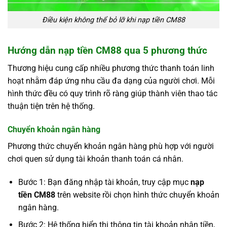
Điều kiện không thể bỏ lỡ khi nạp tiền CM88
Hướng dẫn nạp tiền CM88 qua 5 phương thức
Thương hiệu cung cấp nhiều phương thức thanh toán linh
hoạt nhằm đáp ứng nhu cầu đa dạng của người chơi. Mỗi
hình thức đều có quy trình rõ ràng giúp thành viên thao tác
thuận tiện trên hệ thống.
Chuyển khoản ngân hàng
Phương thức chuyển khoản ngân hàng phù hợp với người
chơi quen sử dụng tài khoản thanh toán cá nhân.
Bước 1: Bạn đăng nhập tài khoản, truy cập mục
nạp
tiền CM88
trên website rồi chọn hình thức chuyển khoản
ngân hàng.
Bước 2: Hệ thống hiển thị thông tin tài khoản nhận tiền,