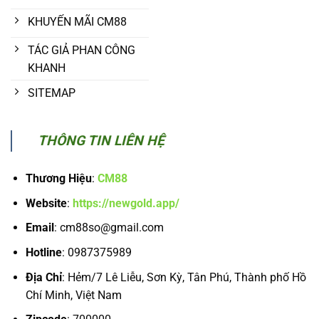
KHUYẾN MÃI CM88
TÁC GIẢ PHAN CÔNG
KHANH
SITEMAP
THÔNG TIN LIÊN HỆ
Thương Hiệu
:
CM88
Website
:
https://newgold.app/
Email
:
cm88so@gmail.com
Hotline
:
0987375989
Địa Chỉ
:
Hẻm/7 Lê Liễu, Sơn Kỳ, Tân Phú, Thành phố Hồ
Chí Minh, Việt Nam