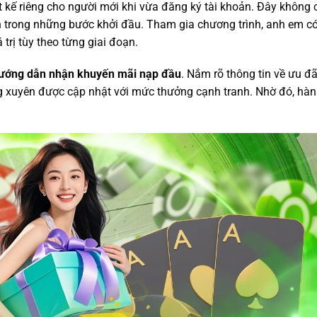
kế riêng cho người mới khi vừa đăng ký tài khoản. Đây không ch
n trong những bước khởi đầu. Tham gia chương trình, anh em có
trị tùy theo từng giai đoạn.
ướng dẫn nhận khuyến mãi nạp đầu
. Nắm rõ thông tin về ưu đã
ờng xuyên được cập nhật với mức thưởng cạnh tranh. Nhờ đó, hàn