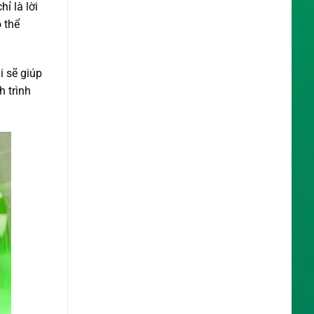
ỉ là lời
 thể
i sẽ giúp
h trình