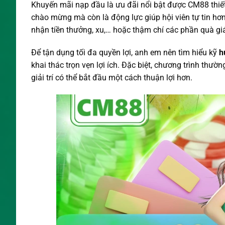
Khuyến mãi nạp đầu là ưu đãi nổi bật được CM88 thiết 
chào mừng mà còn là động lực giúp hội viên tự tin hơ
nhận tiền thưởng, xu,… hoặc thậm chí các phần quà giá 
Để tận dụng tối đa quyền lợi, anh em nên tìm hiểu kỹ
h
khai thác trọn vẹn lợi ích. Đặc biệt, chương trình thư
giải trí có thể bắt đầu một cách thuận lợi hơn.