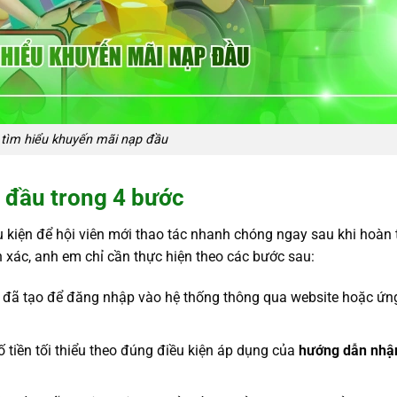
 tìm hiểu khuyến mãi nạp đầu
 đầu trong 4 bước
ều kiện để hội viên mới thao tác nhanh chóng ngay sau khi hoàn
 xác, anh em chỉ cần thực hiện theo các bước sau:
in đã tạo để đăng nhập vào hệ thống thông qua website hoặc ứ
 tiền tối thiểu theo đúng điều kiện áp dụng của
hướng dẫn nhậ