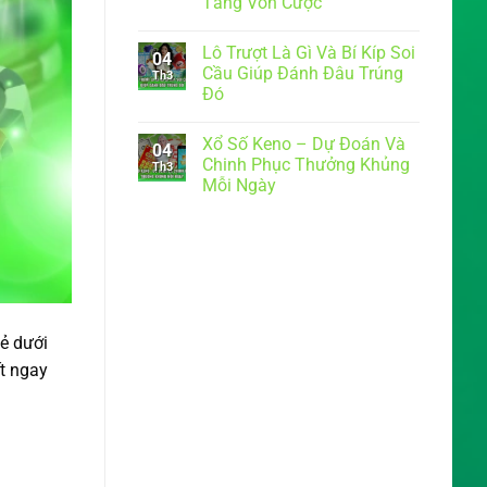
Tăng Vốn Cược
Hướng
Tại
Dẫn
CM88
Không
Chơi
Thành
có
Thử
Lô Trượt Là Gì Và Bí Kíp Soi
Công
bình
04
Trên
luận
Cầu Giúp Đánh Đâu Trúng
CM88
Th3
ở
Để
Đó
Hướng
Tăng
Dẫn
Cơ
Không
Theo
Hội
có
Dõi
Xổ Số Keno – Dự Đoán Và
Thắng
bình
04
Khuyến
Lớn
luận
Chinh Phục Thưởng Khủng
Mãi
Th3
ở
Tại
Mỗi Ngày
Lô
CM88
Trượt
Để
Không
Là
Tăng
có
Gì
Vốn
bình
Và
Cược
luận
Bí
ở
Kíp
Xổ
Soi
Số
Cầu
Keno
Giúp
–
Đánh
Dự
ẻ dưới
Đâu
Đoán
Trúng
Và
ết ngay
Đó
Chinh
Phục
Thưởng
Khủng
Mỗi
Ngày