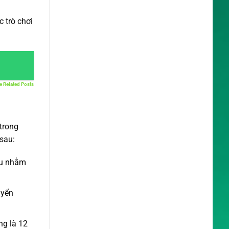
 trò chơi
e Related Posts
 trong
sau:
iểu nhằm
uyển
ng là 12