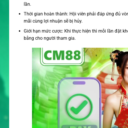
lần.
Thời gian hoàn thành: Hội viên phải đáp ứng đủ vòn
mãi cùng lợi nhuận sẽ bị hủy.
Giới hạn mức cược: Khi thực hiện thì mỗi lần đặt 
bằng cho người tham gia.