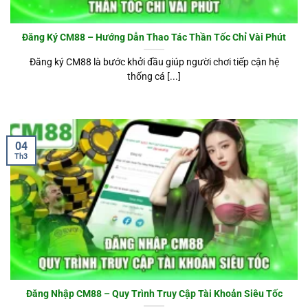
Đăng Ký CM88 – Hướng Dẫn Thao Tác Thần Tốc Chỉ Vài Phút
Đăng ký CM88 là bước khởi đầu giúp người chơi tiếp cận hệ
thống cá [...]
04
Th3
Đăng Nhập CM88 – Quy Trình Truy Cập Tài Khoản Siêu Tốc