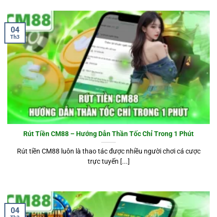
04
Th3
Rút Tiền CM88 – Hướng Dẫn Thần Tốc Chỉ Trong 1 Phút
Rút tiền CM88 luôn là thao tác được nhiều người chơi cá cược
trực tuyến [...]
04