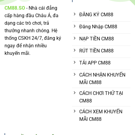
Thưởng
Khủng
CM88.SO
- Nhà cái đẳng
Mỗi
ĐĂNG KÝ CM88
Ngày
cấp hàng đầu Châu Á, đa
dạng các trò chơi, trả
Đăng Nhập CM88
thưởng nhanh chóng. Hệ
thống CSKH 24/7, đăng ký
NẠP TIỀN CM88
ngay để nhận nhiều
RÚT TIỀN CM88
khuyến mãi.
TẢI APP CM88
CÁCH NHẬN KHUYẾN
MÃI CM88
CÁCH CHƠI THỬ TẠI
CM88
CÁCH XEM KHUYẾN
MÃI CM88