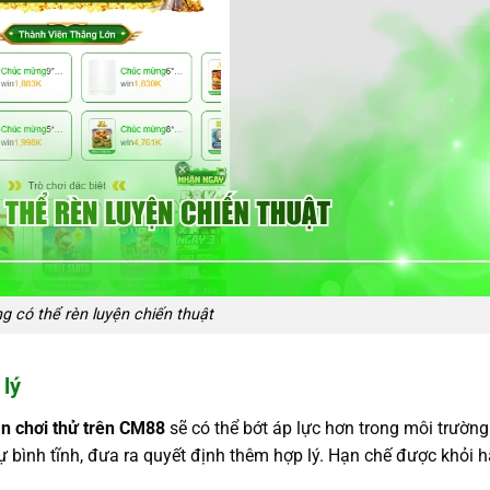
g có thể rèn luyện chiến thuật
 lý
n chơi thử trên CM88
sẽ có thể bớt áp lực hơn trong môi trườn
ự bình tĩnh, đưa ra quyết định thêm hợp lý. Hạn chế được khỏi