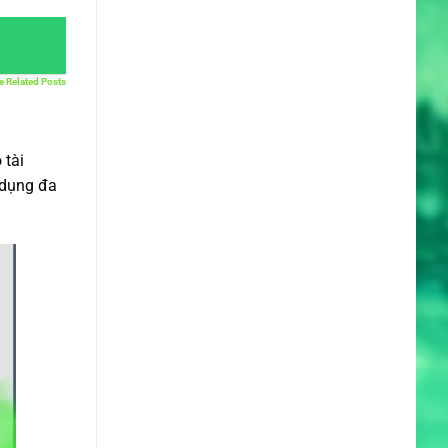
e Related Posts
 tài
 dụng đa