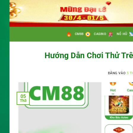
Bỏ
qua
nội
dung
CM88
CASINO
NỔ HŨ
Hướng Dẫn Chơi Thử Tr
ĐĂNG VÀO
5 T
05
Th3