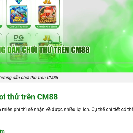
 hướng dẫn chơi thử trên CM88
ơi thử trên CM88
iễn phí thì sẽ nhận về được nhiều lợi ích. Cụ thể chi tiết có th
ức