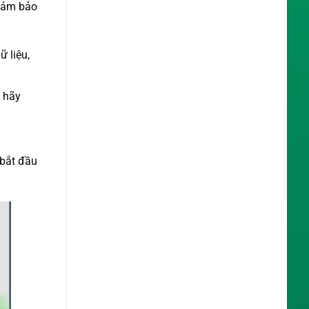
 đảm bảo
 liệu,
ì hãy
 bắt đầu