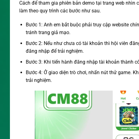
Cách để tham gia phiên bản demo tại trang web nhìn 
làm theo quy trình các bước như sau.
Bước 1: Anh em bắt buộc phải truy cập website chín
tránh trang giả mạo.
Bước 2: Nếu như chưa có tài khoản thì hội viên đăn
đăng nhập để trải nghiệm.
Bước 3: Khi tiến hành đăng nhập tài khoản thành 
Bước 4: Ở giao diện trò chơi, nhấn nút thử game. K
trải nghiệm.