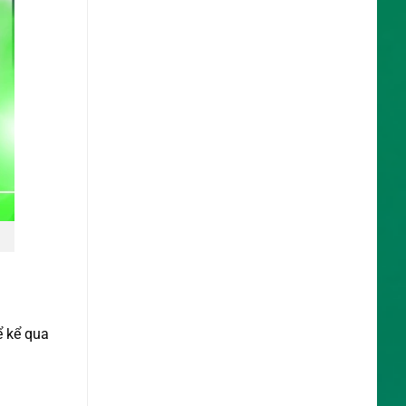
ể kể qua