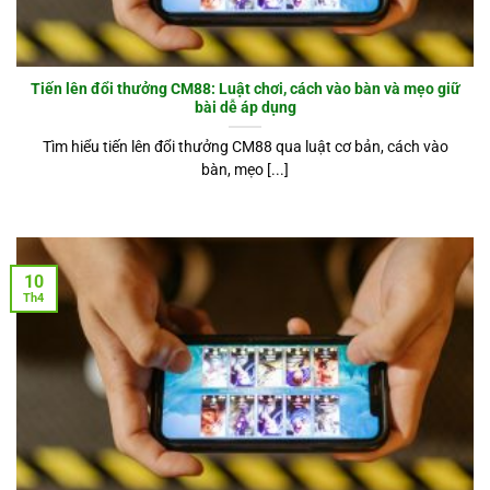
Tiến lên đổi thưởng CM88: Luật chơi, cách vào bàn và mẹo giữ
bài dễ áp dụng
Tìm hiểu tiến lên đổi thưởng CM88 qua luật cơ bản, cách vào
bàn, mẹo [...]
10
Th4