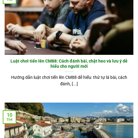
Luật chơi tiến lên CM88: Cách đánh bài, chặt heo và lưu ý dễ
hiểu cho người mới
Hướng dẫn luật chơi tiến lên CM88 dễ hiểu: thứ tự lá bài, cách
đánh, [...]
10
Th4