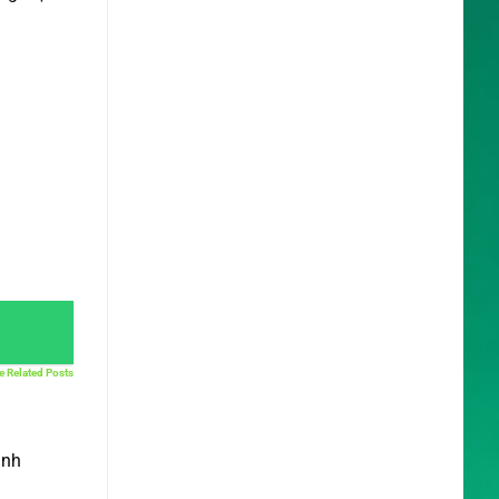
e Related Posts
anh