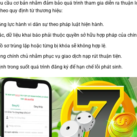
yêu cầu cơ bản nhằm đảm bảo quá trình tham gia diễn ra thuận l
theo quy định từ thương hiệu:
ăng lực hành vi dân sự theo pháp luật hiện hành.
ác, dữ liệu khai báo phải thuộc quyền sở hữu hợp pháp của chín
ồ sơ trùng lặp hoặc từng bị khóa sẽ không hợp lệ.
àng chính chủ nhằm phục vụ giao dịch nạp rút thuận tiện.
nh trong suốt quá trình đăng ký để hạn chế lỗi phát sinh.