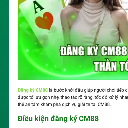
Đăng ký CM88
là bước khởi đầu giúp người chơi tiếp c
được tối ưu gọn nhẹ, thao tác rõ ràng, tốc độ xử lý nh
thể an tâm khám phá dịch vụ giải trí tại CM88.
Điều kiện đăng ký CM88