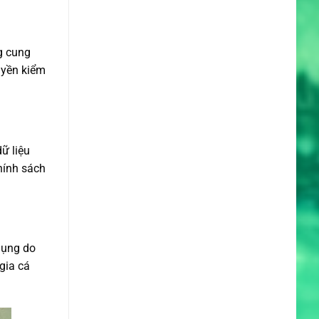
ng cung
uyền kiểm
ữ liệu
hính sách
dụng do
gia cá