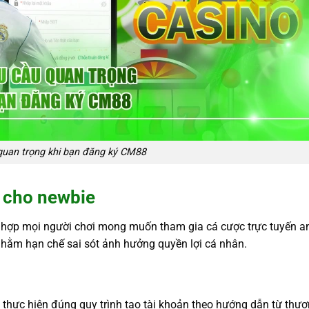
quan trọng khi bạn đăng ký CM88
 cho newbie
ù hợp mọi người chơi mong muốn tham gia cá cược trực tuyến an
 nhằm hạn chế sai sót ảnh hưởng quyền lợi cá nhân.
thực hiện đúng quy trình tạo tài khoản theo hướng dẫn từ thươ