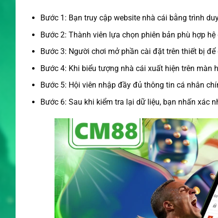
Bước 1: Bạn truy cập website nhà cái bằng trình duy
Bước 2: Thành viên lựa chọn phiên bản phù hợp hệ đ
Bước 3: Người chơi mở phần cài đặt trên thiết bị 
Bước 4: Khi biểu tượng nhà cái xuất hiện trên màn 
Bước 5: Hội viên nhập đầy đủ thông tin cá nhân ch
Bước 6: Sau khi kiểm tra lại dữ liệu, bạn nhấn xác 