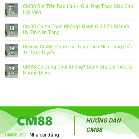
có
CM88 Rút Tiền Bao Lâu – Giải Đáp Thắc Mắc Cho
bình
21
luận
Hội Viên
Th6
ở
Cm88
Không
Lỗi
có
Cm88 Có An Toàn Không? Đánh Giá Bảo Mật Và
Xác
bình
18
Minh
luận
Uy Tín Nền Tảng
Th6
–
ở
Nguyên
CM88
Không
Nhân
Rút
có
Review Cm88: Đánh Giá Toàn Diện Nền Tảng Giải
Và
Tiền
bình
18
Giải
Bao
luận
Trí Trực Tuyến
Th6
Pháp
Lâu
ở
Khắc
–
Cm88
Không
Phục
Giải
Có
có
CM88 Có Đáng Chơi Không? Đánh Giá Chi Tiết Ưu
Hiệu
Đáp
An
bình
18
Quả
Thắc
Toàn
luận
Nhược Điểm
Th6
Mắc
Không?
ở
Cho
Đánh
Review
Không
Hội
Giá
Cm88:
có
Viên
Bảo
Đánh
bình
Mật
Giá
luận
Và
Toàn
ở
Uy
Diện
CM88
Tín
Nền
Có
Nền
Tảng
Đáng
Tảng
Giải
Chơi
Trí
Không?
HƯỚNG DẪN
Trực
Đánh
Tuyến
Giá
Chi
CM88
Tiết
CM88.SO
- Nhà cái đẳng
Ưu