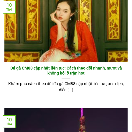
10
Th4
Đá gà CM88 cập nhật liên tục: Cách theo dõi nhanh, mượt và
không bỏ lỡ trận hot
Khám phá cách theo dõi đá gà CM88 cập nhật liên tục, xem lịch,
diễn [...]
10
Th4