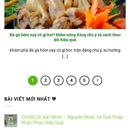
Đá gà hôm nay có gì hot? Điểm nóng đáng chú ý và cách theo
dõi hiệu quả
Khám phá đá gà hôm nay có gì hot: trận đáng chú ý, xu hướng
[...]
1
2
3
4
5
BÀI VIẾT MỚI NHẤT ️💚
Cm88 Lỗi Xác Minh – Nguyên Nhân Và Giải Pháp
21
Khắc Phục Hiệu Quả
Th6
Không