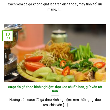
Cách xem đá gà không giật lag trên điện thoại, máy tính: tối ưu
mạng, [...]
10
Th4
Cược đá gà theo kinh nghiệm: đọc kèo chuẩn hơn, giữ vốn tốt
hơn
Hướng dẫn cược đá gà theo kinh nghiệm: xem thể trạng, đọc
kèo, chia vốn [...]