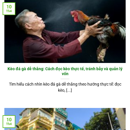
10
Th4
Kèo đá gà dễ thắng: Cách đọc kèo thực tế, tránh bẫy và quản lý
vốn
Tìm hiểu cách nhìn kèo đá gà dễ thắng theo hướng thực tế: đọc
kèo, [...]
10
Th4