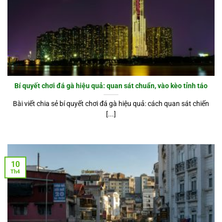
Bí quyết chơi đá gà hiệu quả: quan sát chuẩn, vào kèo tỉnh táo
Bài viết chia sẻ bí quyết chơi đá gà hiệu quả: cách quan sát chiến
[...]
10
Th4