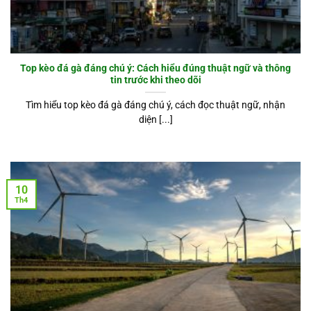
Top kèo đá gà đáng chú ý: Cách hiểu đúng thuật ngữ và thông
tin trước khi theo dõi
Tìm hiểu top kèo đá gà đáng chú ý, cách đọc thuật ngữ, nhận
diện [...]
10
Th4