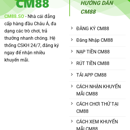
HƯỚNG DẪN
Trực
Đánh
Tuyến
Giá
Chi
CM88
Tiết
CM88.SO
- Nhà cái đẳng
Ưu
Nhược
cấp hàng đầu Châu Á, đa
Điểm
ĐĂNG KÝ CM88
dạng các trò chơi, trả
thưởng nhanh chóng. Hệ
Đăng Nhập CM88
thống CSKH 24/7, đăng ký
NẠP TIỀN CM88
ngay để nhận nhiều
khuyến mãi.
RÚT TIỀN CM88
TẢI APP CM88
CÁCH NHẬN KHUYẾN
MÃI CM88
CÁCH CHƠI THỬ TẠI
CM88
CÁCH XEM KHUYẾN
MÃI CM88