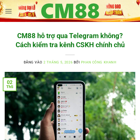
Bỏ
qua
nội
dung
CM88 hỗ trợ qua Telegram không?
Cách kiểm tra kênh CSKH chính chủ
ĐĂNG VÀO
2 THÁNG 5, 2026
BỞI
PHAN CÔNG KHANH
02
Th5