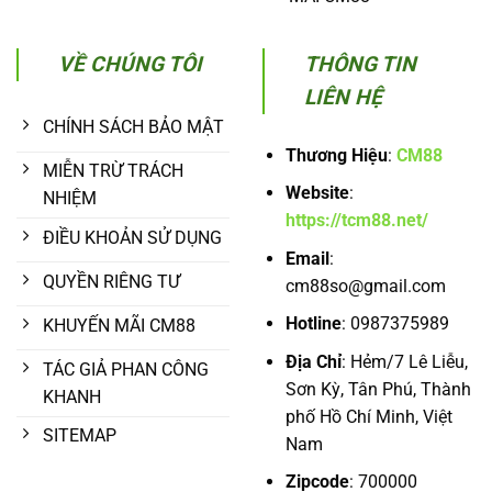
VỀ CHÚNG TÔI
THÔNG TIN
LIÊN HỆ
CHÍNH SÁCH BẢO MẬT
Thương Hiệu
:
CM88
MIỄN TRỪ TRÁCH
Website
:
NHIỆM
https://tcm88.net/
ĐIỀU KHOẢN SỬ DỤNG
Email
:
QUYỀN RIÊNG TƯ
cm88so@gmail.com
Hotline
:
0987375989
KHUYẾN MÃI CM88
Địa Chỉ
:
Hẻm/7 Lê Liễu,
TÁC GIẢ PHAN CÔNG
Sơn Kỳ, Tân Phú, Thành
KHANH
phố Hồ Chí Minh, Việt
SITEMAP
Nam
Zipcode
: 700000