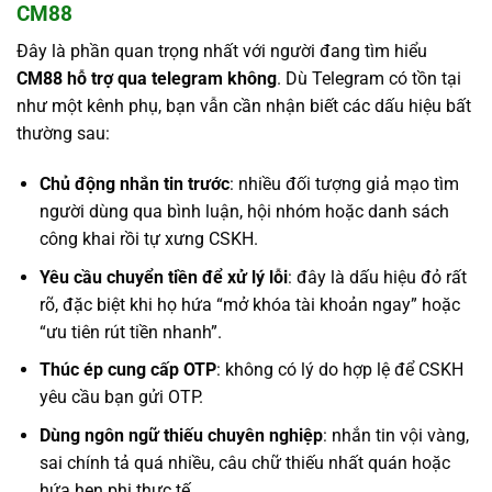
CM88
Đây là phần quan trọng nhất với người đang tìm hiểu
CM88 hỗ trợ qua telegram không
. Dù Telegram có tồn tại
như một kênh phụ, bạn vẫn cần nhận biết các dấu hiệu bất
thường sau:
Chủ động nhắn tin trước
: nhiều đối tượng giả mạo tìm
người dùng qua bình luận, hội nhóm hoặc danh sách
công khai rồi tự xưng CSKH.
Yêu cầu chuyển tiền để xử lý lỗi
: đây là dấu hiệu đỏ rất
rõ, đặc biệt khi họ hứa “mở khóa tài khoản ngay” hoặc
“ưu tiên rút tiền nhanh”.
Thúc ép cung cấp OTP
: không có lý do hợp lệ để CSKH
yêu cầu bạn gửi OTP.
Dùng ngôn ngữ thiếu chuyên nghiệp
: nhắn tin vội vàng,
sai chính tả quá nhiều, câu chữ thiếu nhất quán hoặc
hứa hẹn phi thực tế.