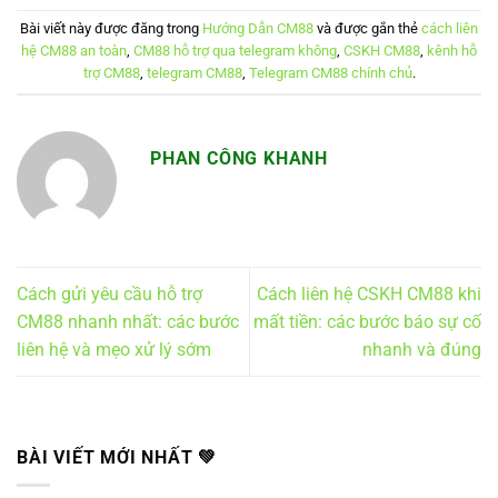
Bài viết này được đăng trong
Hướng Dẫn CM88
và được gắn thẻ
cách liên
hệ CM88 an toàn
,
CM88 hỗ trợ qua telegram không
,
CSKH CM88
,
kênh hỗ
trợ CM88
,
telegram CM88
,
Telegram CM88 chính chủ
.
PHAN CÔNG KHANH
Cách gửi yêu cầu hỗ trợ
Cách liên hệ CSKH CM88 khi
CM88 nhanh nhất: các bước
mất tiền: các bước báo sự cố
liên hệ và mẹo xử lý sớm
nhanh và đúng
BÀI VIẾT MỚI NHẤT ️💚