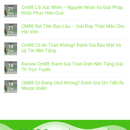
Cm88 Lỗi Xác Minh – Nguyên Nhân Và Giải Pháp
21
Khắc Phục Hiệu Quả
Th6
Không
có
CM88 Rút Tiền Bao Lâu – Giải Đáp Thắc Mắc Cho
bình
21
luận
Hội Viên
Th6
ở
Cm88
Không
Lỗi
có
Cm88 Có An Toàn Không? Đánh Giá Bảo Mật Và
Xác
bình
18
Minh
luận
Uy Tín Nền Tảng
Th6
–
ở
Nguyên
CM88
Không
Nhân
Rút
có
Review Cm88: Đánh Giá Toàn Diện Nền Tảng Giải
Và
Tiền
bình
18
Giải
Bao
luận
Trí Trực Tuyến
Th6
Pháp
Lâu
ở
Khắc
–
Cm88
Không
Phục
Giải
Có
có
CM88 Có Đáng Chơi Không? Đánh Giá Chi Tiết Ưu
Hiệu
Đáp
An
bình
18
Quả
Thắc
Toàn
luận
Nhược Điểm
Th6
Mắc
Không?
ở
Cho
Đánh
Review
Không
Hội
Giá
Cm88:
có
Viên
Bảo
Đánh
bình
Mật
Giá
luận
Và
Toàn
ở
Uy
Diện
CM88
Tín
Nền
Có
Nền
Tảng
Đáng
Tảng
Giải
Chơi
Trí
Không?