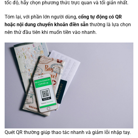
tốc độ, hãy chọn phương thức trực quan và tối giản nhất.
Tóm lại, với phần lớn người dùng,
cổng tự động có QR
hoặc nội dung chuyển khoản điền sẵn
thường là lựa chọn
nên thử đầu tiên khi muốn tiền vào nhanh.
Quét QR thường giúp thao tác nhanh và giảm lỗi nhập tay.