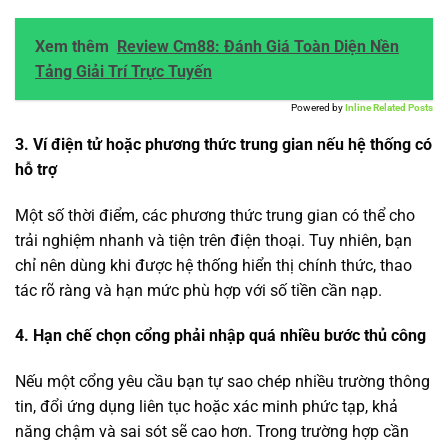
Xem thêm
Review Cm88: Đánh Giá Toàn Diện Nền
Tảng Giải Trí Trực Tuyến
Powered by
Inline Related Posts
3. Ví điện tử hoặc phương thức trung gian nếu hệ thống có
hỗ trợ
Một số thời điểm, các phương thức trung gian có thể cho
trải nghiệm nhanh và tiện trên điện thoại. Tuy nhiên, bạn
chỉ nên dùng khi được hệ thống hiển thị chính thức, thao
tác rõ ràng và hạn mức phù hợp với số tiền cần nạp.
4. Hạn chế chọn cổng phải nhập quá nhiều bước thủ công
Nếu một cổng yêu cầu bạn tự sao chép nhiều trường thông
tin, đổi ứng dụng liên tục hoặc xác minh phức tạp, khả
năng chậm và sai sót sẽ cao hơn. Trong trường hợp cần