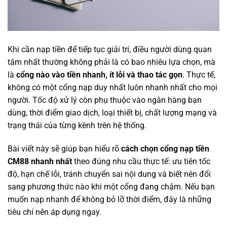
Khi cần nạp tiền để tiếp tục giải trí, điều người dùng quan
tâm nhất thường không phải là có bao nhiêu lựa chọn, mà
là
cổng nào vào tiền nhanh, ít lỗi và thao tác gọn
. Thực tế,
không có một cổng nạp duy nhất luôn nhanh nhất cho mọi
người. Tốc độ xử lý còn phụ thuộc vào ngân hàng bạn
dùng, thời điểm giao dịch, loại thiết bị, chất lượng mạng và
trạng thái của từng kênh trên hệ thống.
Bài viết này sẽ giúp bạn hiểu rõ
cách chọn cổng nạp tiền
CM88 nhanh nhất
theo đúng nhu cầu thực tế: ưu tiên tốc
độ, hạn chế lỗi, tránh chuyển sai nội dung và biết nên đổi
sang phương thức nào khi một cổng đang chậm. Nếu bạn
muốn nạp nhanh để không bỏ lỡ thời điểm, đây là những
tiêu chí nên áp dụng ngay.