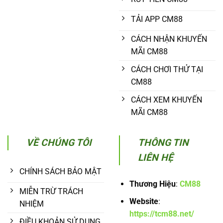
TẢI APP CM88
CÁCH NHẬN KHUYẾN
MÃI CM88
CÁCH CHƠI THỬ TẠI
CM88
CÁCH XEM KHUYẾN
MÃI CM88
VỀ CHÚNG TÔI
THÔNG TIN
LIÊN HỆ
CHÍNH SÁCH BẢO MẬT
Thương Hiệu
:
CM88
MIỄN TRỪ TRÁCH
Website
:
NHIỆM
https://tcm88.net/
ĐIỀU KHOẢN SỬ DỤNG