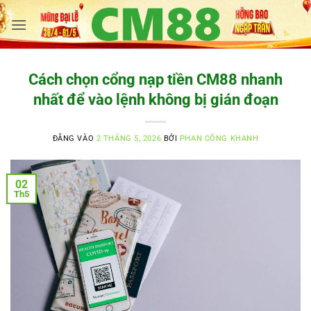
Bỏ
qua
nội
dung
Cách chọn cổng nạp tiền CM88 nhanh
nhất để vào lệnh không bị gián đoạn
ĐĂNG VÀO
2 THÁNG 5, 2026
BỞI
PHAN CÔNG KHANH
02
Th5