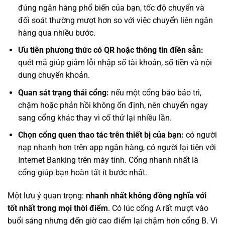
đúng ngân hàng phổ biến của bạn, tốc độ chuyển và
đối soát thường mượt hơn so với việc chuyển liên ngân
hàng qua nhiều bước.
Ưu tiên phương thức có QR hoặc thông tin điền sẵn:
quét mã giúp giảm lỗi nhập số tài khoản, số tiền và nội
dung chuyển khoản.
Quan sát trạng thái cổng:
nếu một cổng báo bảo trì,
chậm hoặc phản hồi không ổn định, nên chuyển ngay
sang cổng khác thay vì cố thử lại nhiều lần.
Chọn cổng quen thao tác trên thiết bị của bạn:
có người
nạp nhanh hơn trên app ngân hàng, có người lại tiện với
Internet Banking trên máy tính. Cổng nhanh nhất là
cổng giúp bạn hoàn tất ít bước nhất.
Một lưu ý quan trọng:
nhanh nhất không đồng nghĩa với
tốt nhất trong mọi thời điểm
. Có lúc cổng A rất mượt vào
buổi sáng nhưng đến giờ cao điểm lại chậm hơn cổng B. Vì