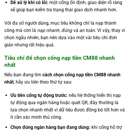
Dễ xử lý khi có lỗi:
một cổng ổn định, giao diện rõ ràng
sẽ giúp bạn kiểm tra trạng thái giao dịch nhanh hơn.
Với đa số người dùng, mục tiêu không chỉ là nạp thành
công mà còn là
nạp nhanh, đúng và an toàn
. Vì vậy, thay vì
chọn ngẫu nhiên, bạn nên dựa vào một vài tiêu chí đơn
giản nhưng rất hiệu quả.
Tiêu chí để chọn cổng nạp tiền CM88 nhanh
nhất
Nếu bạn đang tìm
cách chọn cổng nạp tiền CM88 nhanh
nhất
, hãy ưu tiên theo thứ tự sau:
Ưu tiên cổng tự động trước:
nếu hệ thống hiển thị nạp
tự động qua ngân hàng hoặc quét QR, đây thường là
lựa chọn nhanh nhất vì dữ liệu được đồng bộ tốt hơn và
ít cần xác minh thủ công.
Chọn đúng ngân hàng bạn đang dùng:
khi cổng hỗ trợ