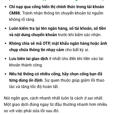
Chỉ nạp qua cổng hiển thị chính thức trong tài khoản
CM88.
Tránh nhận thông tin chuyển khoản từ nguồn
không rõ ràng.
Luôn kiểm tra lại tên ngân hàng, số tài khoản, số tiền
và nội dung chuyển khoản
trước khi bấm xác nhận.
Không chia sẻ mã OTP, mật khẩu ngân hàng hoặc ảnh
chụp chứa thông tin nhạy cảm
cho bất kỳ ai.
Lưu biên lai giao dịch
ít nhất cho đến khi tiền vào tài
khoản thành công.
Nếu hệ thống có nhiều cổng, hãy chọn cổng bạn đã
từng dùng ổn định
. Sự quen thuộc giúp giảm lỗi thao
tác và tăng tốc độ hoàn tất.
Nói ngắn gọn, cách nhanh nhất luôn là cách
ít sai nhất
.
Một giao dịch đúng ngay từ đầu thường nhanh hơn nhiều
so với việc phải sửa lỗi sau đó.