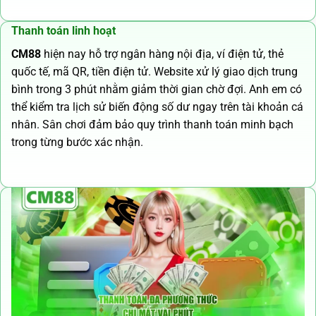
Thanh toán linh hoạt
CM88
hiện nay hỗ trợ ngân hàng nội địa, ví điện tử, thẻ
quốc tế, mã QR, tiền điện tử. Website xử lý giao dịch trung
bình trong 3 phút nhằm giảm thời gian chờ đợi. Anh em có
thể kiểm tra lịch sử biến động số dư ngay trên tài khoản cá
nhân. Sân chơi đảm bảo quy trình thanh toán minh bạch
trong từng bước xác nhận.