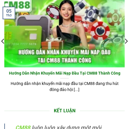
05
Th3
Hướng Dẫn Nhận Khuyến Mãi Nạp Đầu Tại CM88 Thành Công
Hướng dẫn nhận khuyến mãi nạp đầu tại CM88 đang thu hút
đông đảo hội [...]
KẾT LUẬN
CM88
luôn luôn xây dựng một môi