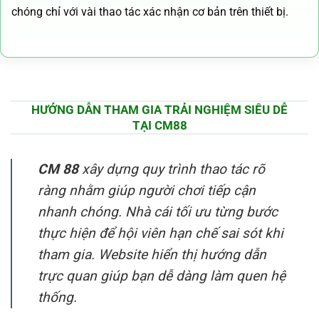
chóng chỉ với vài thao tác xác nhận cơ bản trên thiết bị.
HƯỚNG DẪN THAM GIA TRẢI NGHIỆM SIÊU DỄ
TẠI CM88
CM 88
xây dựng quy trình thao tác rõ
ràng nhằm giúp người chơi tiếp cận
nhanh chóng. Nhà cái tối ưu từng bước
thực hiện để hội viên hạn chế sai sót khi
tham gia. Website hiển thị hướng dẫn
trực quan giúp bạn dễ dàng làm quen hệ
thống.