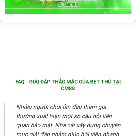
FAQ - GIẢI ĐÁP THẮC MẮC CỦA BET THỦ TẠI
CM88
Nhiều người chơi lần đầu tham gia
thường xuất hiện một số câu hỏi liên
quan bảo mật. Nhà cái xây dựng chuyên
mục giải đáp nhằm giúp hội viên nhanh