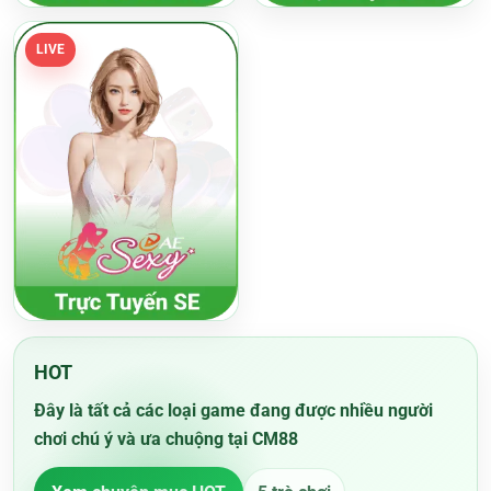
LIVE
HOT
Đây là tất cả các loại game đang được nhiều người
chơi chú ý và ưa chuộng tại CM88