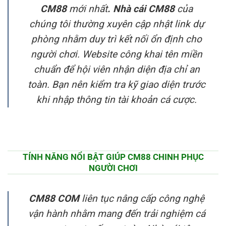
CM88
mới nhất
. Nhà cái CM88
của
chúng tôi thường xuyên cập nhật link dự
phòng nhằm duy trì kết nối ổn định cho
người chơi. Website công khai tên miền
chuẩn để hội viên nhận diện địa chỉ an
toàn. Bạn nên kiểm tra kỹ giao diện trước
khi nhập thông tin tài khoản cá cược.
TÍNH NĂNG NỔI BẬT GIÚP CM88 CHINH PHỤC
NGƯỜI CHƠI
CM88 COM
liên tục nâng cấp công nghệ
vận hành nhằm mang đến trải nghiệm cá