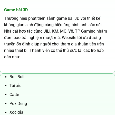
Game bài 3D
Thương hiệu phát triển sảnh game bài 3D với thiết kế
không gian sinh động cùng hiệu ứng hình ảnh sắc nét.
Nhà cái hợp tác cùng JILI, KM, MG, V8, TP Gaming nhằm
đảm bảo trải nghiệm mượt mà. Website tối ưu đường
truyền ổn định giúp người chơi tham gia thuận tiện trên
nhiều thiết bị. Thành viên có thể thử sức tại các trò hấp
dẫn như:
Bull Bull
Tài xỉu
Catte
Pok Deng
Xóc đĩa