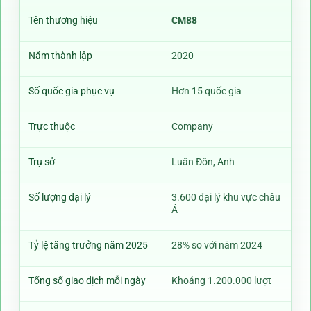
Tên thương hiệu
CM88
Năm thành lập
2020
Số quốc gia phục vụ
Hơn 15 quốc gia
Trực thuộc
Company
Trụ sở
Luân Đôn, Anh
Số lượng đại lý
3.600 đại lý khu vực châu
Á
Tỷ lệ tăng trưởng năm 2025
28% so với năm 2024
Tổng số giao dịch mỗi ngày
Khoảng 1.200.000 lượt