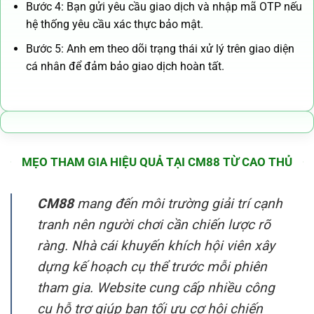
Bước 4: Bạn gửi yêu cầu giao dịch và nhập mã OTP nếu
hệ thống yêu cầu xác thực bảo mật.
Bước 5: Anh em theo dõi trạng thái xử lý trên giao diện
cá nhân để đảm bảo giao dịch hoàn tất.
MẸO THAM GIA HIỆU QUẢ TẠI CM88 TỪ CAO THỦ
CM88
mang đến môi trường giải trí cạnh
tranh nên người chơi cần chiến lược rõ
ràng. Nhà cái khuyến khích hội viên xây
dựng kế hoạch cụ thể trước mỗi phiên
tham gia. Website cung cấp nhiều công
cụ hỗ trợ giúp bạn tối ưu cơ hội chiến