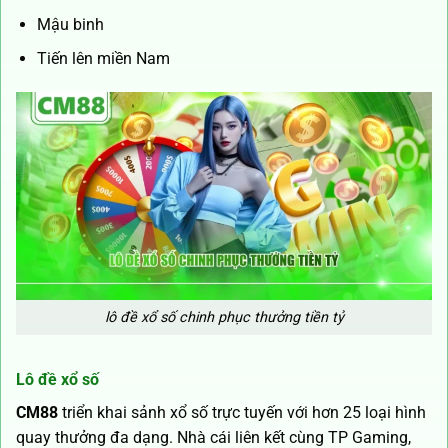
Mậu binh
Tiến lên miền Nam
lô đề xổ số chinh phục thưởng tiền tỷ
Lô đề xổ số
CM88
triển khai sảnh xổ số trực tuyến với hơn 25 loại hình
quay thưởng đa dạng. Nhà cái liên kết cùng TP Gaming,