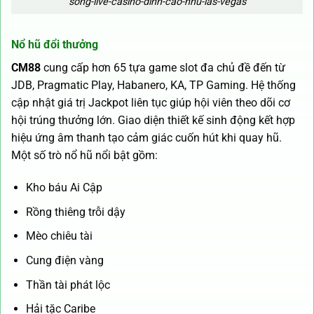
song-live-casino-dinh-cao-nhu-las-vegas
Nổ hũ đổi thưởng
CM88
cung cấp hơn 65 tựa game slot đa chủ đề đến từ
JDB, Pragmatic Play, Habanero, KA, TP Gaming. Hệ thống
cập nhật giá trị Jackpot liên tục giúp hội viên theo dõi cơ
hội trúng thưởng lớn. Giao diện thiết kế sinh động kết hợp
hiệu ứng âm thanh tạo cảm giác cuốn hút khi quay hũ.
Một số trò nổ hũ nổi bật gồm:
Kho báu Ai Cập
Rồng thiêng trỗi dậy
Mèo chiêu tài
Cung điện vàng
Thần tài phát lộc
Hải tặc Caribe